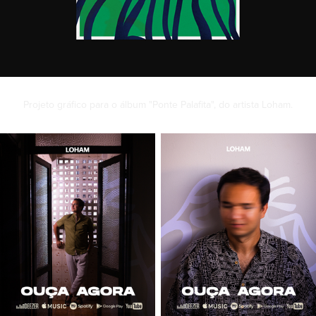
Projeto gráfico para o álbum "Ponte Palafita", do artista Loham.